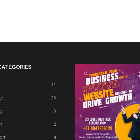
CATEGORIES
11
ge
23
ry
3
n
2
ort
4