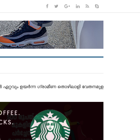
ും ഉയർന്ന ഗ്രാമീണ തൊഴിലാളി വേതനമുള്ളത് കേരളത്തിലെന്ന് റിസർ