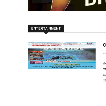
ENTERTAINMENT
O
Ca
കഴ
അ
ക
തീ