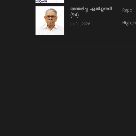
അന്തരിച്ചു: ഏ.ജി.ഉമ്മൻ
Rape
(94)
High_c
Jul 31, 2026