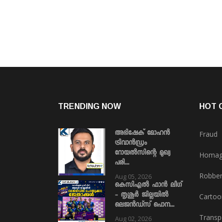
TRENDING NOW
HOT 
അഭിഷേക് മോഹൻ
Fraud
ട്രിവാൻഡ്രം
റോയൽസിന്റെ മുഖ്യ
Homa
പരി...
Robbe
Aug 05, 2026
കെസിഎൽ ഫാൻ ലീഗ്
- തൃശൂർ ജില്ലയിൽ
Cartoo
ലെജൻഡ്സ് പൊന...
Transp
Aug 02, 2026