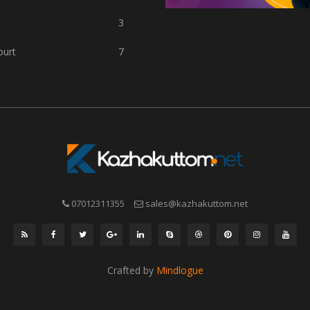
3
ourt
7
07012311355
sales@kazhakuttom.net
Crafted by
Mindlogue