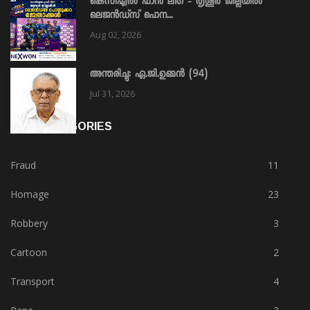
കെസിഎൽ ഫാൻ ലീഗ് - തൃശൂർ ജില്ലയിൽ
ലെജൻഡ്സ് പൊന...
Aug 02, 2026
അന്തരിച്ചു: ഏ.ജി.ഉമ്മൻ (94)
Jul 31, 2026
HOT CATEGORIES
Fraud
11
Homage
23
Robbery
3
Cartoon
2
Transport
4