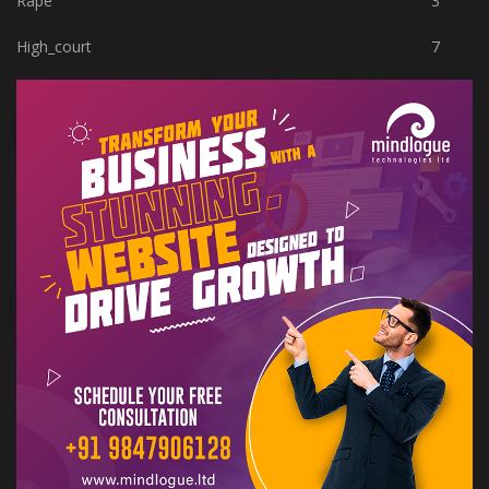
Rape
3
High_court
7