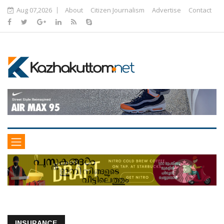
Aug 07,2026
About
Citizen Journalism
Advertise
Contact
INSURANCE