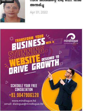
നടൻ ജഗദീഷിന്റെ ഭാര്യ ഡോ. പി.രമ
OBITUARY
അന്തരിച്ചു
Apr 01, 2022