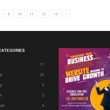
9
10
11
12
13
›
CATEGORIES
11
ge
23
ry
3
n
2
ort
4