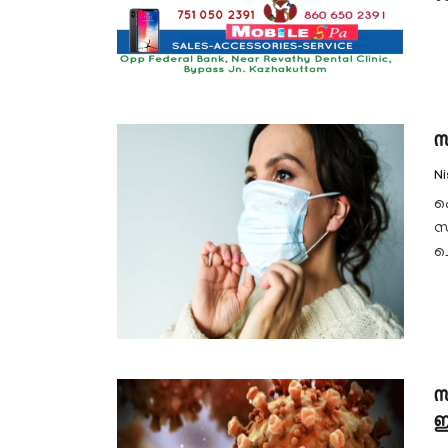
സ
N
പ
സ
ച
സ
ഇര