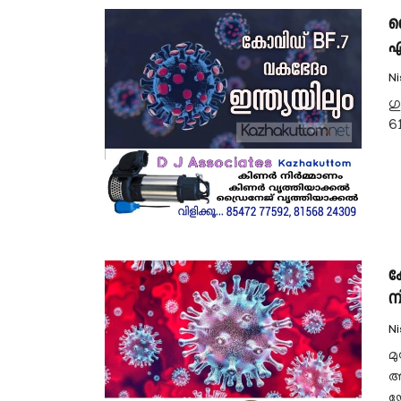
ച
എ
N
ഗ
6
ക
ന
N
മ
ആ
യോ