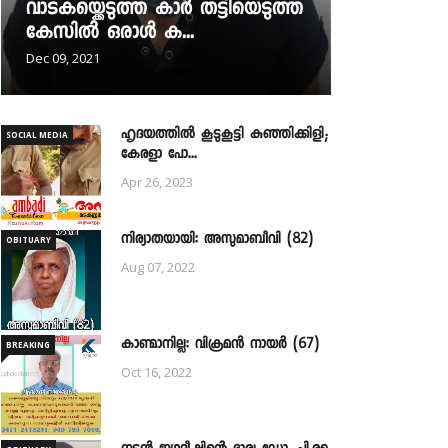
വാടകയ്ക്കെടുത്ത കാർ തട്ടിയെടുത്ത
കേസിൽ ഒരാൾ ക...
Dec 09, 2021
ഹൃദയത്തില്‍ കൂടുകൂട്ടി കുഞ്ഞിക്കിളി;
SOCIAL MEDIA
കേരളാ പോ...
Apr 26, 2023
നിര്യാതയായി: അസുമാബീവി (82)
OBITUARY
Aug 07, 2022
കാണ്മാനില്ല: വിക്രമൻ നായർ (67)
BREAKING
Oct 16, 2022