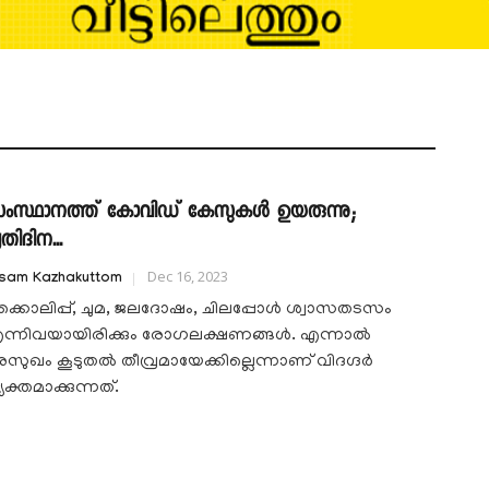
ംസ്ഥാനത്ത് കോവിഡ് കേസുകൾ ഉയരുന്നു;
രതിദിന...
Dec 16, 2023
isam Kazhakuttom
ൂക്കൊലിപ്പ്, ചുമ, ജലദോഷം, ചിലപ്പോൾ ശ്വാസതടസം
ന്നിവയായിരിക്കും രോഗലക്ഷണങ്ങൾ. എന്നാൽ
സുഖം കൂടുതൽ തീവ്രമായേക്കില്ലെന്നാണ് വിദഗ്ദർ
യക്തമാക്കുന്നത്.