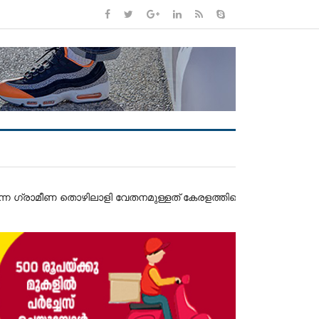
ൊഴിലാളി വേതനമുള്ളത് കേരളത്തിലെന്ന് റിസർവ് ബാങ്ക് ഓഫ് ഇന്ത്