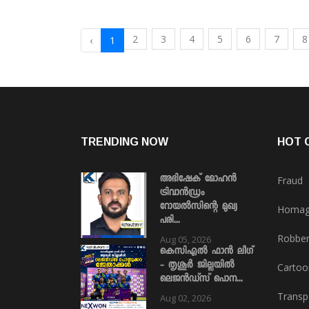
2
3
4
5
6
7
8
‹
1
TRENDING NOW
HOT 
അഭിഷേക് മോഹൻ
Fraud
ട്രിവാൻഡ്രം
റോയൽസിന്റെ മുഖ്യ
Homa
പരി...
Robbe
Aug 05, 2026
കെസിഎൽ ഫാൻ ലീഗ്
- തൃശൂർ ജില്ലയിൽ
Cartoo
ലെജൻഡ്സ് പൊന...
Transp
Aug 02, 2026