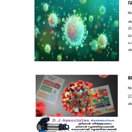
ഡ
N
ക
ട
മ
പ
ക
ര
N
2
കണ