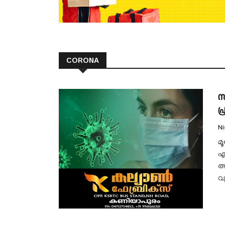
CORONA
സ
പ്
N
മ
എ
അ
വ്