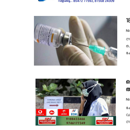
1
N
സ
ചെ
കേ
ഒ
അ
N
ക
വ
സ