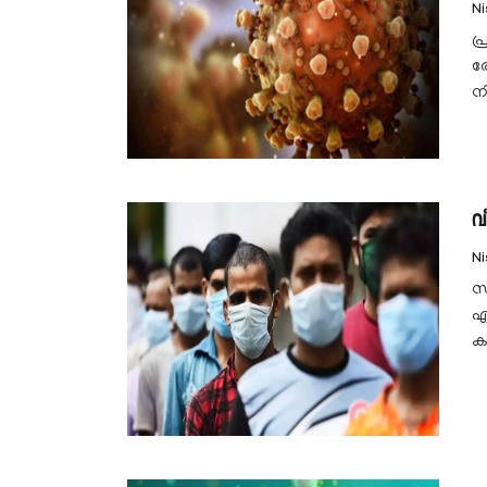
N
പ
ര
ന
വീ
N
സ
ഏ
കത