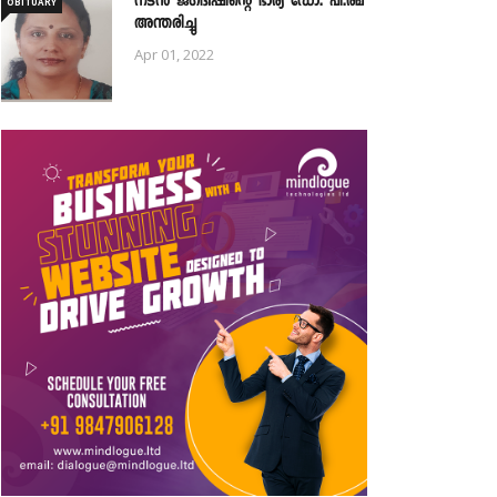
നടൻ ജഗദീഷിന്റെ ഭാര്യ ഡോ. പി.രമ
OBITUARY
അന്തരിച്ചു
Apr 01, 2022