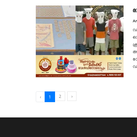
ര
A
ഡ
ഓ
ക
ആ
ന
ഡ
2
›
‹
1