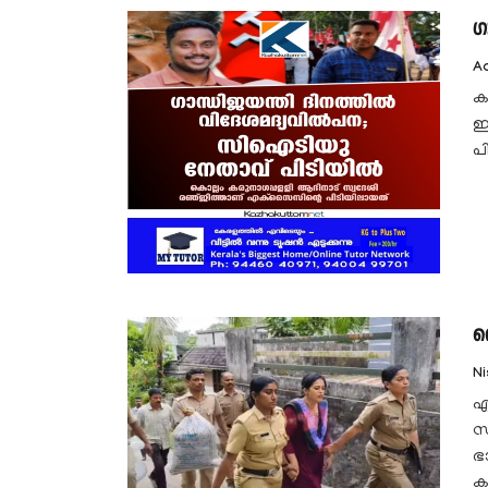
ഗ
Aa
ക
ഇ
പ
ന
N
എ
സ
ഭ
ക