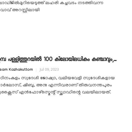
ോഡ്ജിൽമുറിയെടുത്ത് ലഹരി കച്ചവടം നടത്തിവന്ന
ുവാവ് അറസ്റ്റിലായി
ുമ്പ പള്ളിത്തുറയിൽ 100 കിലോയിലധികം കഞ്ചാവും,...
Jul 09, 2023
isam Kazhakuttom
ഠിനംകുളം സ്വദേശി ജോഷ്വാ, വലിയവേളി സ്വദേശികളായ
ാർലോസ്, ഷിബു, അനു എന്നിവരാണ് തിരുവനന്തപുരം
ക്സൈസ് എൻഫോഴ്സ്മെന്റ് സ്ക്വാഡിന്റെ വലയിലായത്.