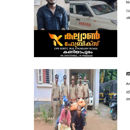
N
വ
ഷ
ത
A
ത
അറ