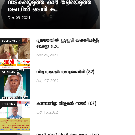
വാടകയ്ക്കെടുത്ത കാർ തട്ടിയെടുത്ത
കേസിൽ ഒരാൾ ക...
Dec 09, 2021
ഹൃദയത്തില്‍ കൂടുകൂട്ടി കുഞ്ഞിക്കിളി;
SOCIAL MEDIA
കേരളാ പോ...
Apr 26, 2023
നിര്യാതയായി: അസുമാബീവി (82)
OBITUARY
Aug 07, 2022
കാണ്മാനില്ല: വിക്രമൻ നായർ (67)
BREAKING
Oct 16, 2022