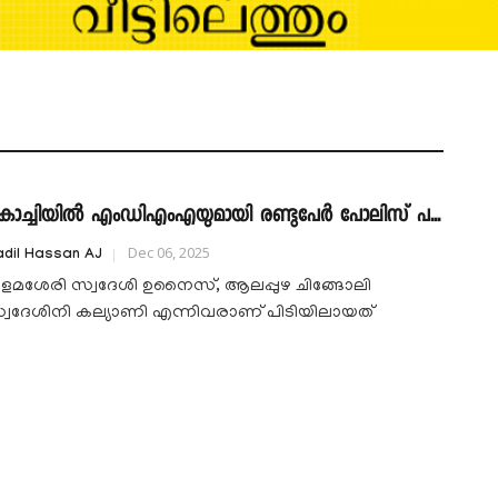
ൊച്ചിയില്‍ എംഡിഎംഎയുമായി രണ്ടുപേര്‍ പോലിസ് പ...
Dec 06, 2025
dil Hassan AJ
ളമശേരി സ്വദേശി ഉനൈസ്, ആലപ്പുഴ ചിങ്ങോലി
്വദേശിനി കല്യാണി എന്നിവരാണ് പിടിയിലായത്