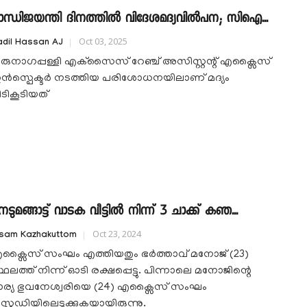
ാന്ധിജയന്തി ദിനത്തില്‍ വിദേശമദ്യവില്‍പന; സിഐ...
Oct 03, 2025
dil Hassan AJ
രുനാഗപ്പള്ളി എക്‌സൈസ് റേഞ്ച് അസിസ്റ്റന്റ് എക്സൈസ്
ന്‍സ്പെക്ടര്‍ നടത്തിയ പരിശോധനയിലാണ് മദ്യം
ിടികൂടിയത്
െടുമങ്ങാട്ട് വാടക വീട്ടിൽ നിന്ന് 3 ചാക്ക് കഞ...
Oct 23, 2024
isam Kazhakuttom
ക്സൈസ് സംഘം എത്തിയതും ഭർത്താവ് മനോജ് (23)
്ഥലത്ത് നിന്ന് ഓടി രക്ഷപ്പെട്ടു. പിന്നാലെ മനോജിന്റെ
ാര്യ ഭുവനേശ്വരിയെ (24) എക്സൈസ് സംഘം
സ്റ്റഡിയിലെടുക്കുകയായിരുന്നു.