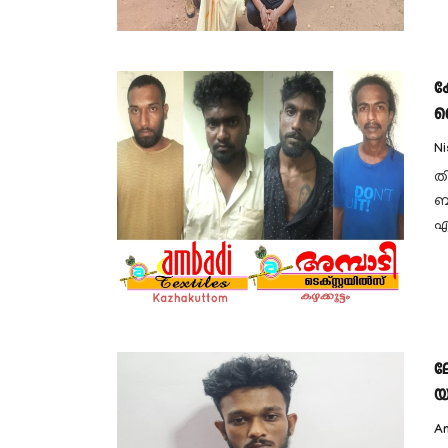
ക
ക
N
ത
ബ
എ
ല
യ.
A