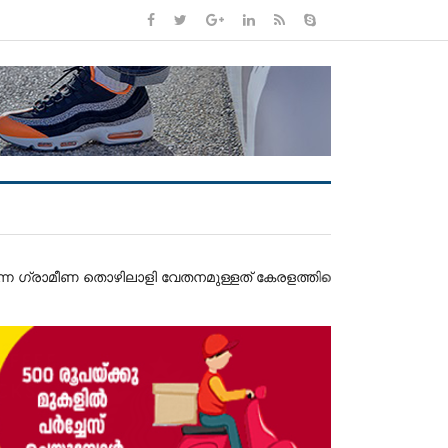
ൊഴിലാളി വേതനമുള്ളത് കേരളത്തിലെന്ന് റിസർവ് ബാങ്ക് ഓഫ് ഇന്ത്