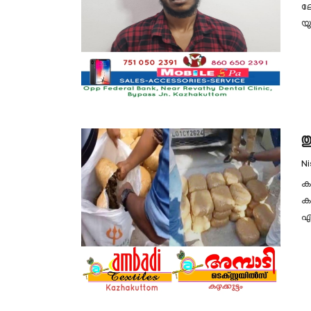
ല
യ
ത
N
ക
ക
എ