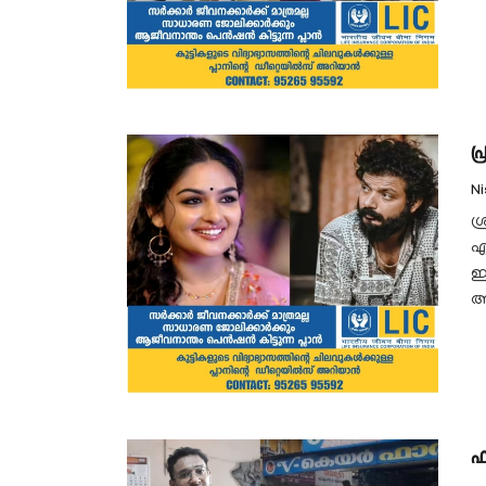
പ
N
ശ
എ
ഇ
അ
ഫ