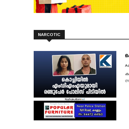
NARCOTIC
ക
Aa
ക
സ