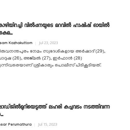
ോഴിയിറച്ചി വിൽപ്പനയുടെ മറവിൽ ഹാഷിഷ് ഓയിൽ
ൈമ...
Jul 23, 2023
isam Kazhakuttom
ിരുവനന്തപുരം നേമം സ്വദേശികളായ അർഷാദ് (29),
ാദുഷ (26), അജ്മൽ (27), ഇർഫാൻ (28)
ന്നിവരെയാണ് ശ്രീകാര്യം പൊലീസ് പിടികൂടിയത്.
ോഡ്ജിൽമുറിയെടുത്ത് ലഹരി കച്ചവടം നടത്തിവന്ന
..
Jul 15, 2023
nsar Perumathura