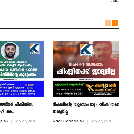
പരി...
ശാലയില്‍ ചികില്‍സ
ദീപക്കിന്റെ ആത്മഹത്യ; ഷിംജിതക്ക്
നവ
ഗി മര...
ജാമ്യമില്ല
ഉപ
Jan 27, 2026
Jan 27, 2026
an AJ
Aadil Hassan AJ
Aa