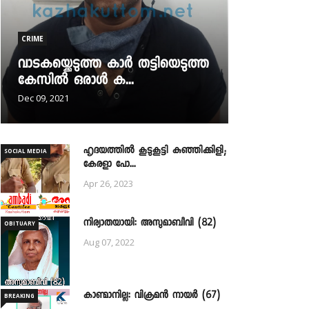
CRIME
വാടകയ്ക്കെടുത്ത കാർ തട്ടിയെടുത്ത
കേസിൽ ഒരാൾ ക...
Dec 09, 2021
ഹൃദയത്തില്‍ കൂടുകൂട്ടി കുഞ്ഞിക്കിളി;
SOCIAL MEDIA
കേരളാ പോ...
Apr 26, 2023
നിര്യാതയായി: അസുമാബീവി (82)
OBITUARY
Aug 07, 2022
കാണ്മാനില്ല: വിക്രമൻ നായർ (67)
BREAKING