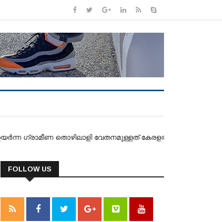
ീണ തൊഴിലാളി വേതനമുള്ളത് കേരളത്തിലെന്ന് റിസർവ് ബാങ്ക് ഓഫ് 
FOLLOW US