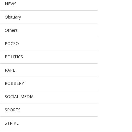
NEWS
Obituary
Others
POCSO
POLITICS
RAPE
ROBBERY
SOCIAL MEDIA
ജാത ശിശുവിനെ തട്ടുകടയില്‍
SPORTS
േക്ഷിച്ച നിലയില...
Jan 25, 2026
dil Hassan AJ
STRIKE