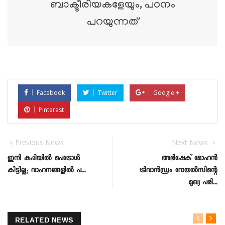
ബാക്ടീരിയകളേയും, പഠനം
പറയുന്നത്
Facebook
Twitter
Google +
Pinterest
Previous News
Next News
ഇനി കുപ്പിയിൽ പെട്രോൾ
അഭിഷേക് മോഹൻ
കിട്ടില്ല; വാഹനങ്ങളിൽ പ...
ട്രിവാൻഡ്രം റോയൽസിന്റെ
മുഖ്യ പരി...
RELATED NEWS