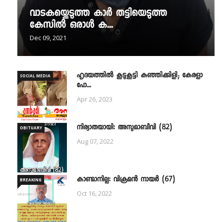
വാടകയ്ക്കെടുത്ത കാർ തട്ടിയെടുത്ത
കേസിൽ ഒരാൾ ക...
Dec 09, 2021
ഹൃദയത്തില്‍ കൂടുകൂട്ടി കുഞ്ഞിക്കിളി; കേരളാ
SOCIAL MEDIA
പോ...
Apr 26, 2023
നിര്യാതയായി: അസുമാബീവി (82)
OBITUARY
Aug 07, 2022
കാണ്മാനില്ല: വിക്രമൻ നായർ (67)
BREAKING
Oct 16, 2022