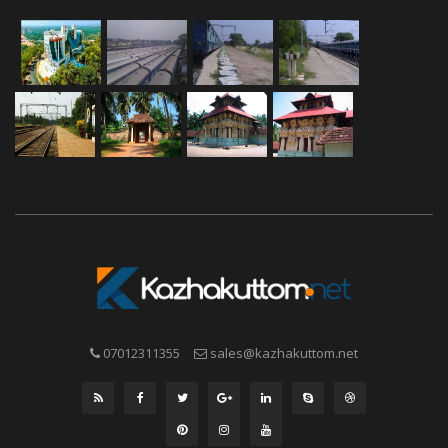
07012311355
sales@kazhakuttom.net