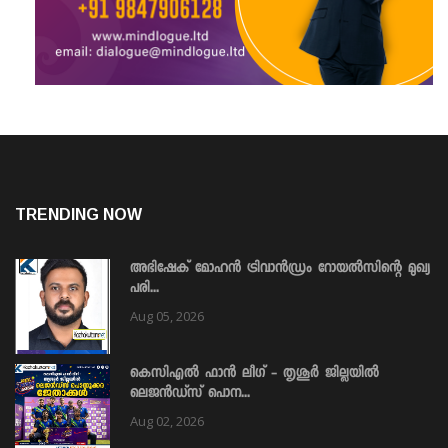
TRENDING NOW
അഭിഷേക് മോഹൻ ട്രിവാൻഡ്രം റോയൽസിന്റെ മുഖ്യ
പരി...
Aug 05, 2026
കെസിഎൽ ഫാൻ ലീഗ് - തൃശൂർ ജില്ലയിൽ
ലെജൻഡ്സ് പൊന...
Aug 02, 2026